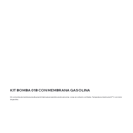
KIT BOMBA 01B CON MEMBRANA GASOLINA
Kit con bomba de membrana de alta presión fabricada en aluminio anodizado en las zonas en contacto con fluidos. Temperatura máxima de 60°C con motor
de gasolina.