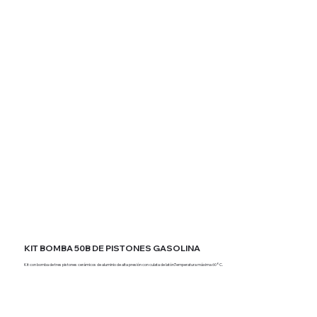
KIT BOMBA 50B DE PISTONES GASOLINA
Kit con bomba de tres pistones cerámicos de aluminio de alta presión con culata de latón.Temperatura máxima 60°C.