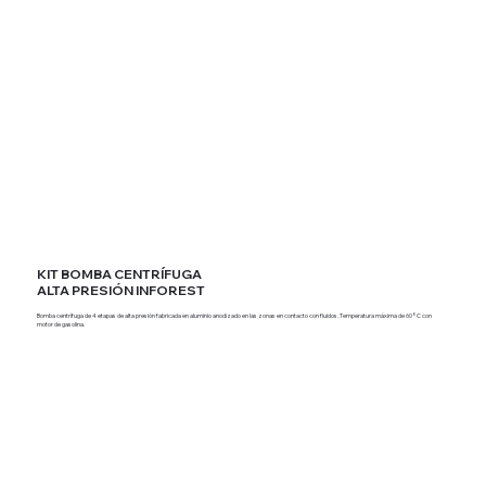
KIT BOMBA CENTRÍFUGA
ALTA PRESIÓN INFOREST
Bomba centrífuga de 4 etapas de alta presión fabricada en aluminio anodizado en las zonas en contacto con fluidos. Temperatura máxima de 60°C con
motor de gasolina.