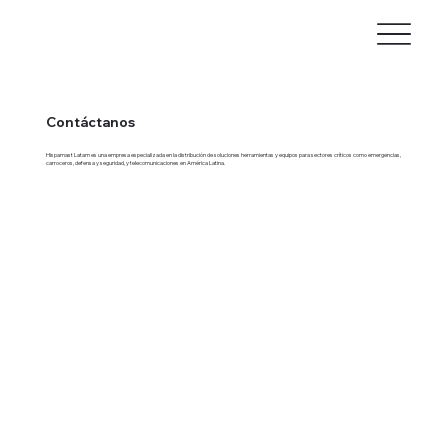
Contáctanos
Hispamast Latam es una empresa especializada en la distribución de soluciones herramientas y equipos para sectores críticos como emergencias,
carroceros, defensa y seguridad, y telecomunicaciones en América Latina.