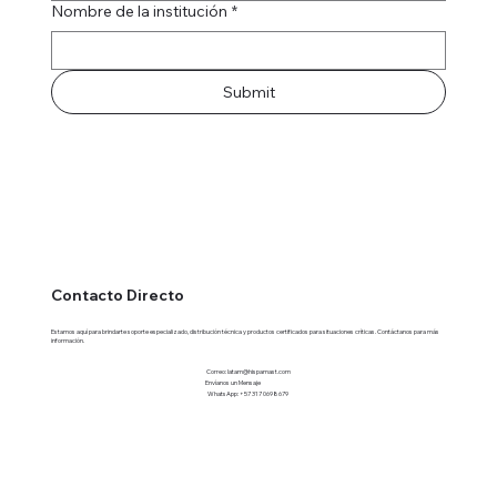
Nombre de la institución
*
Submit
Contacto Directo
Estamos aquí para brindarte soporte especializado, distribución técnica y productos certificados para situaciones críticas. Contáctanos para más
información.
Correo:
latam@hispamast.com
Envíanos un Mensaje
WhatsApp: +57 317 0698679