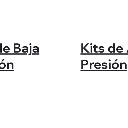
de Baja
Kits de
ión
Presión